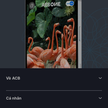
Về ACB
Về chúng tôi
Nhà đầu tư
Cá nhân
Tuyển dụng