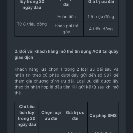
lũy trong 30
Giá trị ưu đãi
đãi
ngày đầu
Hoàn tiền
1,5 triệu đồng
Từ 8 triệu đồng
Hoàn phí trả
4 triệu đồng
góp
2. Đối với khách hàng mở thẻ tín dụng ACB tại quầy
giao dịch
Khách hàng lựa chọn 1 trong 2 loại ưu đãi sau và
nhắn tin theo cú pháp dưới đây gửi đến số 997 để
tham gia chương trình ưu đãi. Loại ưu đãi được lấy
theo tin nhắn hợp lệ đầu tiên KH gửi kể từ sau khi mở
thẻ.
Chi tiêu
tích lũy
Chọn loại
Giá trị ưu
Cú pháp SMS
trong 30
ưu đãi
đãi
ngày đầu