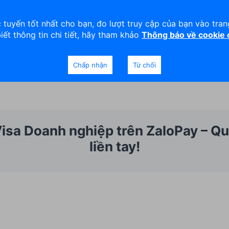
viện
An toàn
Thanh lý tài sản
 tuyến tốt nhất cho bạn, đo lượt truy cập của bạn vào tra
biết thông tin chi tiết, hãy tham khảo
Thông báo về cookie
Doanh nghiệp
Ngân hàng Ưu tiên
Chấp nhận
Từ chối
isa Doanh nghiệp trên ZaloPay – Qu
liền tay!