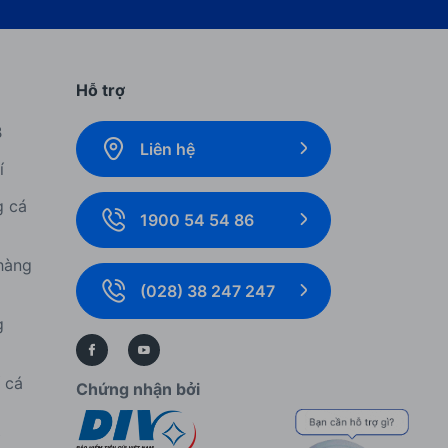
Hỗ trợ
B
Liên hệ
í
g cá
1900 54 54 86
hàng
(028) 38 247 247
g
í cá
Chứng nhận bởi
í