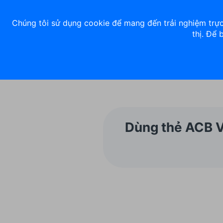
Về chúng tôi
Nhà đầu tư
Tuyển dụng
ACB Rewards
Thư 
Chúng tôi sử dụng cookie để mang đến trải nghiệm trực
thị. Để 
Ngân hàng số
Cá nhân
Dùng thẻ ACB V