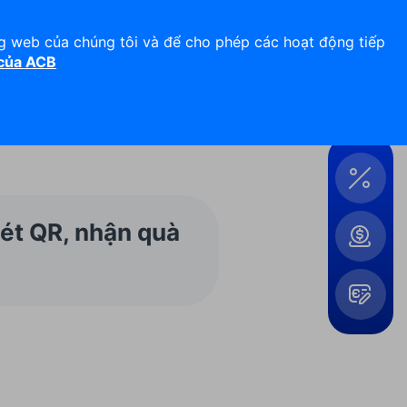
Hỗ trợ 24/7
Liên hệ
ng web của chúng tôi và để cho phép các hoạt động tiếp
 của ACB
Đăng nhập
Công
cụ &
Tiện
ích
ét QR, nhận quà
Mở
rộng