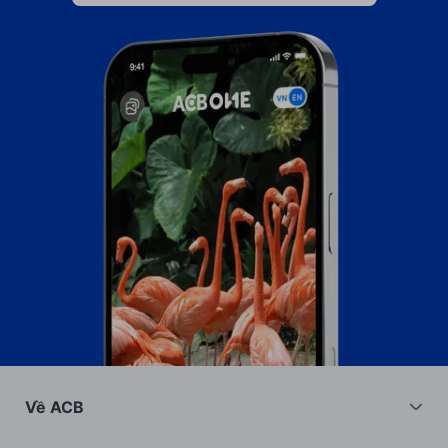
Về ACB