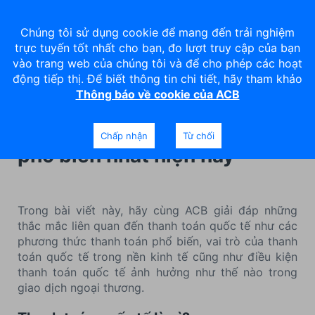
Chúng tôi sử dụng cookie để mang đến trải nghiệm
trực tuyến tốt nhất cho bạn, đo lượt truy cập của bạn
vào trang web của chúng tôi và để cho phép các hoạt
động tiếp thị. Để biết thông tin chi tiết, hãy tham khảo
Thông báo về cookie của ACB
Thanh toán quốc tế là gì?
Tổng hợp các loại thanh toán
Chấp nhận
Từ chối
phổ biến nhất hiện nay
Trong bài viết này, hãy cùng ACB giải đáp những
thắc mắc liên quan đến thanh toán quốc tế như các
phương thức thanh toán phổ biến, vai trò của thanh
toán quốc tế trong nền kinh tế cũng như điều kiện
thanh toán quốc tế ảnh hưởng như thế nào trong
giao dịch ngoại thương.