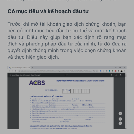
Có mục tiêu và kế hoạch đầu tư
Trước khi mở tài khoản giao dịch chứng khoán, bạn
nên có một mục tiêu đầu tư cụ thể và một kế hoạch
đầu tư. Điều này giúp bạn xác định rõ ràng mục
đích và phương pháp đầu tư của mình, từ đó đưa ra
quyết định thông minh trong việc chọn chứng khoán
và thực hiện giao dịch.