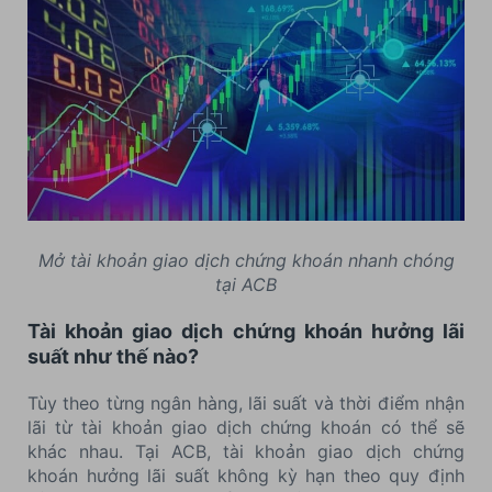
Mở tài khoản giao dịch chứng khoán nhanh chóng
tại ACB
Tài khoản giao dịch chứng khoán hưởng lãi
suất như thế nào?
Tùy theo từng ngân hàng, lãi suất và thời điểm nhận
lãi từ tài khoản giao dịch chứng khoán có thể sẽ
khác nhau. Tại ACB, tài khoản giao dịch chứng
khoán hưởng lãi suất không kỳ hạn theo quy định