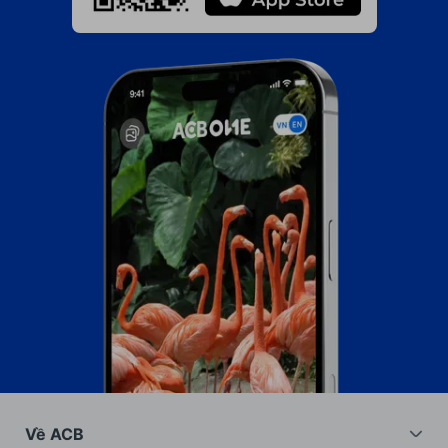
Về ACB