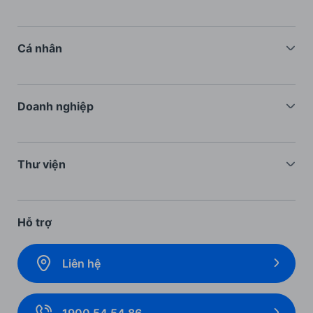
Về chúng tôi
Nhà đầu tư
Cá nhân
Tuyển dụng
Tài khoản thanh toán
Lãi suất cá nhân
Gửi tiết kiệm
Doanh nghiệp
Lãi suất doanh nghiệp
Thẻ
Vay vốn
Câu hỏi thường gặp
Vay vốn
Tài trợ xuất nhập khẩu
Thư viện
Bảo hiểm
Dịch vụ tài chính
Thông báo từ ACB
Giao dịch cùng ACB
Tiền gửi có kỳ hạn
Thông cáo báo chí
Hỗ trợ
Bảo hiểm
Ưu đãi khách hàng cá nhân
Liên hệ
Gói giải pháp
Ưu đãi cho Ngân hàng số
Ngoại hối và Thị trường tài chính
Ưu đãi khách hàng doanh nghiệp
1900 54 54 86