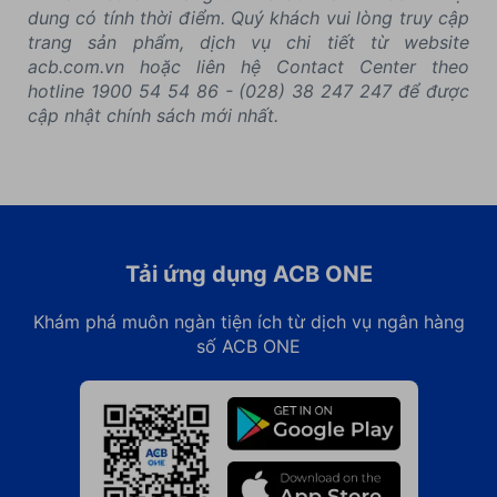
dung có tính thời điểm. Quý khách vui lòng truy cập
trang sản phẩm, dịch vụ chi tiết từ website
acb.com.vn hoặc liên hệ Contact Center theo
hotline 1900 54 54 86 - (028) 38 247 247 để được
cập nhật chính sách mới nhất.
Tải ứng dụng ACB ONE
Khám phá muôn ngàn tiện ích từ dịch vụ ngân hàng
số ACB ONE