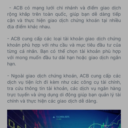
- ACB có mạng lưới chi nhánh và điểm giao dịch
rộng khắp trên toàn quốc, giúp bạn dễ dàng tiếp
cận và thực hiện giao dịch chứng khoán tại nhiều
địa điểm khác nhau.
- ACB cung cấp các loại tài khoản giao dịch chứng
khoán phù hợp với nhu cầu và mục tiêu đầu tư của
từng cá nhân. Bạn có thể chọn tài khoản phù hợp
với mong muốn đầu tư dài hạn hoặc giao dịch ngắn
hạn.
- Ngoài giao dịch chứng khoán, ACB cung cấp các
dịch vụ tiện ích đi kèm như các công cụ tài chính,
tra cứu thông tin tài khoản, các dịch vụ ngân hàng
trực tuyến và ứng dụng di động giúp bạn quản lý tài
chính và thực hiện các giao dịch dễ dàng.