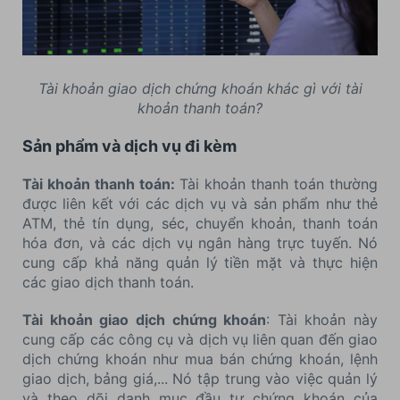
Tài khoản giao dịch chứng khoán khác gì với tài
khoản thanh toán?
Sản phẩm và dịch vụ đi kèm
Tài khoản thanh toán:
Tài khoản thanh toán thường
được liên kết với các dịch vụ và sản phẩm như thẻ
ATM, thẻ tín dụng, séc, chuyển khoản, thanh toán
hóa đơn, và các dịch vụ ngân hàng trực tuyến. Nó
cung cấp khả năng quản lý tiền mặt và thực hiện
các giao dịch thanh toán.
Tài khoản giao dịch chứng khoán
: Tài khoản này
cung cấp các công cụ và dịch vụ liên quan đến giao
dịch chứng khoán như mua bán chứng khoán, lệnh
giao dịch, bảng giá,... Nó tập trung vào việc quản lý
và theo dõi danh mục đầu tư chứng khoán của