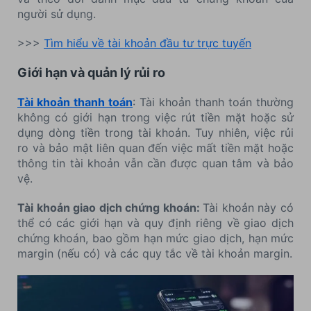
người sử dụng.
>>>
Tìm hiểu về tài khoản đầu tư trực tuyến
Giới hạn và quản lý rủi ro
Tài khoản thanh toán
: Tài khoản thanh toán thường
không có giới hạn trong việc rút tiền mặt hoặc sử
dụng dòng tiền trong tài khoản. Tuy nhiên, việc rủi
ro và bảo mật liên quan đến việc mất tiền mặt hoặc
thông tin tài khoản vẫn cần được quan tâm và bảo
vệ.
Tài khoản giao dịch chứng khoán:
Tài khoản này có
thể có các giới hạn và quy định riêng về giao dịch
chứng khoán, bao gồm hạn mức giao dịch, hạn mức
margin (nếu có) và các quy tắc về tài khoản margin.