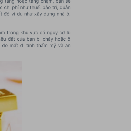
ông tăng hoặc tăng chậm, bạn sẽ
 chi phí như thuế, bảo trì, quản
đất đó ví dụ như xây dựng nhà ở,
nằm trong khu vực có nguy cơ lũ
 nếu đất của bạn bị cháy hoặc ô
m do mất đi tính thẩm mỹ và an