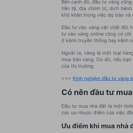
Bên cạnh đó, đầu tư vàng cũng 
tiền tệ, địa chính trị, dịch b
khó khăn trong việc dự báo và q
Đầu tư vào vàng vật chất đòi hỏ
tư vào vàng online cũng có chi 
ở kênh truyền thống hay kênh on
Ngoài ra, vàng là một loại hàng
mua bán vàng. Do đó, nếu bạn 
của thị trường.
>>>
Kinh nghiệm đầu tư vàng b
Có nên đầu tư mua
Đầu tư mua nhà đất là một hình
các ưu nhược điểm của việc đầu
Ưu điểm khi mua nhà 