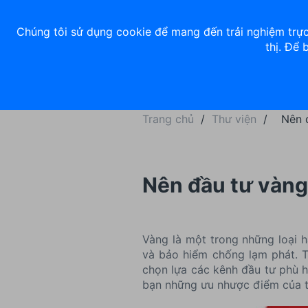
Về chúng tôi
Nhà đầu tư
Tuyển dụng
ACB Rewards
Thư 
Chúng tôi sử dụng cookie để mang đến trải nghiệm trực
thị. Để 
Ngân hàng số
Cá nhân
Trang chủ
/
Thư viện
/
Nên đ
Nên đầu tư vàng 
Vàng là một trong những loại h
và bảo hiểm chống lạm phát. T
chọn lựa các kênh đầu tư phù hợ
bạn những ưu nhược điểm của 