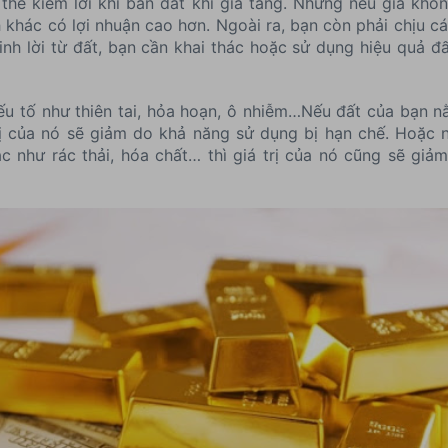
 thể kiếm lời khi bán đất khi giá tăng. Nhưng nếu giá kh
khác có lợi nhuận cao hơn. Ngoài ra, bạn còn phải chịu các
sinh lời từ đất, bạn cần khai thác hoặc sử dụng hiệu quả 
ếu tố như thiên tai, hỏa hoạn, ô nhiễm…Nếu đất của bạn 
 trị của nó sẽ giảm do khả năng sử dụng bị hạn chế. Hoặc
 như rác thải, hóa chất… thì giá trị của nó cũng sẽ giả