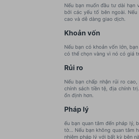
Nếu bạn muốn đầu tư dài hạn và
bởi các yếu tố bên ngoài. Nếu
cao và dễ dàng giao dịch.
Khoản vốn
Nếu bạn có khoản vốn lớn, bạn c
có thể chọn vàng vì nó có giá t
Rủi ro
Nếu bạn chấp nhận rủi ro cao,
chính sách tiền tệ, địa chính t
ổn định hơn.
Pháp lý
ếu bạn quan tâm đến pháp lý, b
tờ… Nếu bạn không quan tâm hoặ
nhiệm pháp lý với bất kỳ bên n