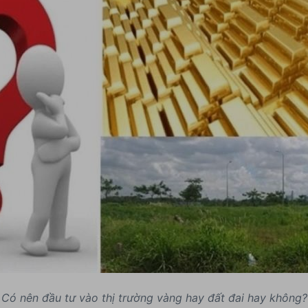
Có nên đầu tư vào thị trường vàng hay đất đai hay không?