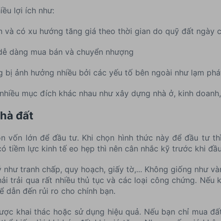
ều lợi ích như:
 lớn và có xu hướng tăng giá theo thời gian do quỹ đất ngày
, dễ dàng mua bán và chuyển nhượng
ng bị ảnh hưởng nhiều bởi các yếu tố bên ngoài như lạm phá
 nhiều mục đích khác nhau như xây dựng nhà ở, kinh doanh
hà đất
n vốn lớn để đầu tư. Khi chọn hình thức này để đầu tư th
ó tiềm lực kinh tế eo hẹp thì nên cân nhắc kỹ trước khi đầ
ý như tranh chấp, quy hoạch, giấy tờ,... Không giống như 
 trải qua rất nhiều thủ tục và các loại công chứng. Nếu k
ể dẫn đến rủi ro cho chính bạn.
được khai thác hoặc sử dụng hiệu quả. Nếu bạn chỉ mua đấ