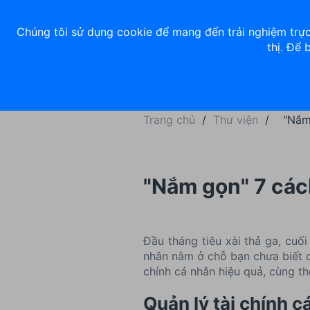
Về chúng tôi
Nhà đầu tư
Tuyển dụng
ACB Rewards
Thư 
Chúng tôi sử dụng cookie để mang đến trải nghiệm trực
thị. Để 
Ngân hàng số
Cá nhân
Trang chủ
/
Thư viện
/
"Nắm 
"Nắm gọn" 7 cách
Đầu tháng tiêu xài thả ga, cuố
nhân nằm ở chỗ bạn chưa biết cá
chính cá nhân hiệu quả, cùng th
Quản lý tài chính c