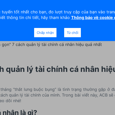
viện
An toàn
Thanh lý tài sản
 tuyến tốt nhất cho bạn, đo lượt truy cập của bạn vào tra
biết thông tin chi tiết, hãy tham khảo
Thông báo về cookie
Doanh nghiệp
Ngân hàng Ưu tiên
Chấp nhận
Từ chối
gọn" 7 cách quản lý tài chính cá nhân hiệu quả nhất
 quản lý tài chính cá nhân hiệ
i tháng “thắt lưng buộc bụng” là tình trạng thường gặp ở đ
ch quản lý tài chính của mình. Trong bài viết này, ACB sẽ 
eo dõi nhé!
á nhân là gì?