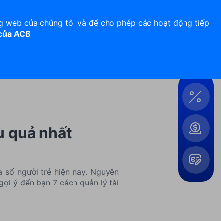
Hỗ trợ 24/7
Liên hệ
ng web của chúng tôi và để cho phép các hoạt động tiếp
 của ACB
Đăng nhập
Công
cụ &
Tiện
ích
u quả nhất
a số người trẻ hiện nay. Nguyên
gợi ý đến bạn 7 cách quản lý tài
Mở
rộng