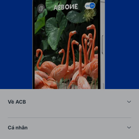
Về ACB
Về chúng tôi
Nhà đầu tư
Cá nhân
Tuyển dụng