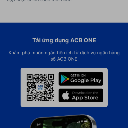
Tải ứng dụng ACB ONE
Khám phá muôn ngàn tiện ích từ dịch vụ ngân hàng
số ACB ONE