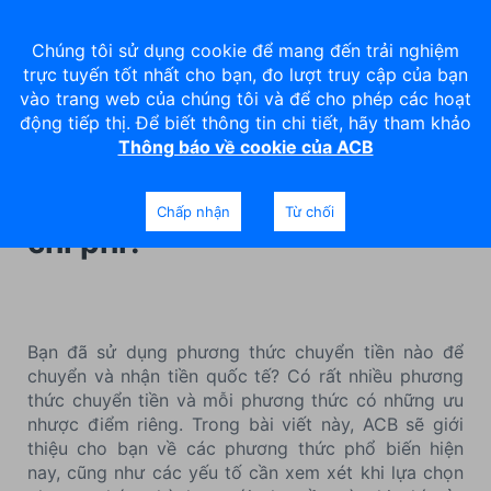
Chúng tôi sử dụng cookie để mang đến trải nghiệm
trực tuyến tốt nhất cho bạn, đo lượt truy cập của bạn
vào trang web của chúng tôi và để cho phép các hoạt
động tiếp thị. Để biết thông tin chi tiết, hãy tham khảo
Thông báo về cookie của ACB
Làm thế nào để chọn phương
thức chuyển tiền phù hợp với
Chấp nhận
Từ chối
chi phí?
Bạn đã sử dụng phương thức chuyển tiền nào để
chuyển và nhận tiền quốc tế? Có rất nhiều phương
thức chuyển tiền và mỗi phương thức có những ưu
nhược điểm riêng. Trong bài viết này, ACB sẽ giới
thiệu cho bạn về các phương thức phổ biến hiện
nay, cũng như các yếu tố cần xem xét khi lựa chọn