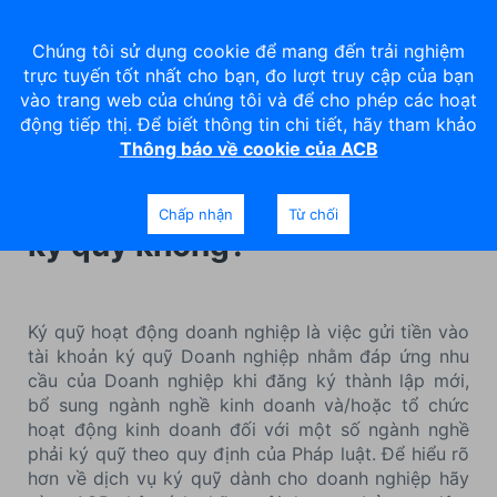
Chúng tôi sử dụng cookie để mang đến trải nghiệm
trực tuyến tốt nhất cho bạn, đo lượt truy cập của bạn
vào trang web của chúng tôi và để cho phép các hoạt
động tiếp thị. Để biết thông tin chi tiết, hãy tham khảo
Thông báo về cookie của ACB
Ký quỹ hoạt động doanh
nghiệp là gì? Có thể rút tiền
Chấp nhận
Từ chối
ký quỹ không?
Ký quỹ hoạt động doanh nghiệp là việc gửi tiền vào
tài khoản ký quỹ Doanh nghiệp nhằm đáp ứng nhu
cầu của Doanh nghiệp khi đăng ký thành lập mới,
bổ sung ngành nghề kinh doanh và/hoặc tổ chức
hoạt động kinh doanh đối với một số ngành nghề
phải ký quỹ theo quy định của Pháp luật. Để hiểu rõ
hơn về dịch vụ ký quỹ dành cho doanh nghiệp hãy