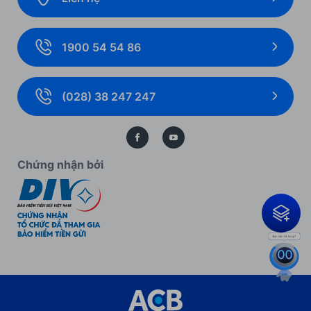
Ưu đãi cho Ngân hàng số
Ngoại hối và Thị trường tài chính
Ưu đãi khách hàng doanh nghiệp
1900 54 54 86
Giải pháp thanh toán
Biểu mẫu, biểu phí cá nhân
Thẻ doanh nghiệp
Biểu mẫu, biểu phí doanh nghiệp
(028) 38 247 247
Bảo lãnh
Kiến thức ngân hàng
Bảo vệ dữ liệu cá nhân
Chứng nhận bởi