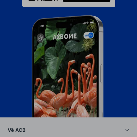
Về ACB