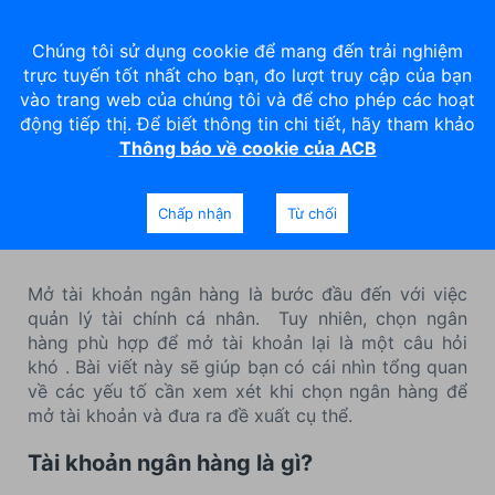
Chúng tôi sử dụng cookie để mang đến trải nghiệm
trực tuyến tốt nhất cho bạn, đo lượt truy cập của bạn
vào trang web của chúng tôi và để cho phép các hoạt
động tiếp thị. Để biết thông tin chi tiết, hãy tham khảo
Thông báo về cookie của ACB
Cá nhân nên mở tài khoản
ngân hàng nào?
Chấp nhận
Từ chối
Mở tài khoản ngân hàng là bước đầu đến với việc
quản lý tài chính cá nhân. Tuy nhiên, chọn ngân
hàng phù hợp để mở tài khoản lại là một câu hỏi
khó . Bài viết này sẽ giúp bạn có cái nhìn tổng quan
về các yếu tố cần xem xét khi chọn ngân hàng để
mở tài khoản và đưa ra đề xuất cụ thể.
Tài khoản ngân hàng là gì?