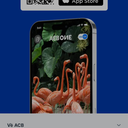
Về ACB