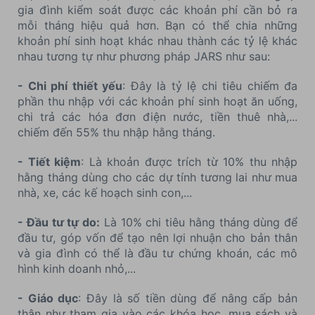
gia đình kiểm soát được các khoản phí cần bỏ ra
mỗi tháng hiệu quả hơn. Bạn có thể chia những
khoản phí sinh hoạt khác nhau thành các tỷ lệ khác
nhau tương tự như phương pháp JARS như sau:
- Chi phí thiết yếu
: Đây là tỷ lệ chi tiêu chiếm đa
phần thu nhập với các khoản phí sinh hoạt ăn uống,
chi trả các hóa đơn điện nước, tiền thuê nhà,...
chiếm đến 55% thu nhập hằng tháng.
- Tiết kiệm
: Là khoản được trích từ 10% thu nhập
hằng tháng dùng cho các dự tính tương lai như mua
nhà, xe, các kế hoạch sinh con,...
- Đầu tư tự do:
Là 10% chi tiêu hằng tháng dùng để
đầu tư, góp vốn để tạo nên lợi nhuận cho bản thân
và gia đình có thể là đầu tư chứng khoán, các mô
hình kinh doanh nhỏ,...
- Giáo dục
: Đây là số tiền dùng để nâng cấp bản
thân như tham gia vào các khóa học, mua sách và