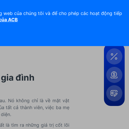
Hỗ trợ 24/7
Liên hệ
ng web của chúng tôi và để cho phép các hoạt động tiếp
 của ACB
Đăng nhập
Công
cụ &
Tiện
ích
 gia đình
au. Nó không chỉ là về mặt vật
a tất cả thành viên, việc ba mẹ
Mở
rộng
 diện.
là tìm ra những giá trị cốt lõi