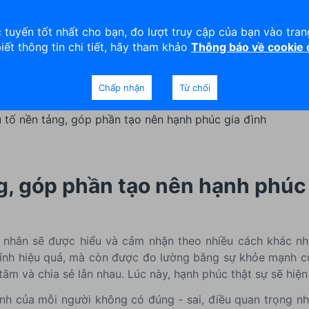
viện
An toàn
Thanh lý tài sản
 tuyến tốt nhất cho bạn, đo lượt truy cập của bạn vào tra
biết thông tin chi tiết, hãy tham khảo
Thông báo về cookie
Doanh nghiệp
Ngân hàng Ưu tiên
Chấp nhận
Từ chối
u tố nền tảng, góp phần tạo nên hạnh phúc gia đình
g, góp phần tạo nên hạnh phúc
 nhân sẽ được hiểu và cảm nhận theo nhiều cách khác nh
hính hiệu quả, mà còn được đo lường bằng sự khỏe mạnh củ
tâm và chia sẻ lẫn nhau. Lúc này, hạnh phúc thật sự sẽ hiện
h của mỗi người không có đúng - sai, điều quan trọng nhất 