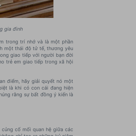
g gia đình
m trong trí nhớ và là một phần
h một thái độ tử tế, thương yêu
ong giao tiếp với người bạn đời
o trẻ em giao tiếp trong xã hội
an điểm, hãy giải quyết nó một
biệt là khi có con cái đang hiện
húng rằng sự bất đồng ý kiến là
ể củng cố mối quan hệ giữa các
 không chỉ tạo ra những kỷ niệm