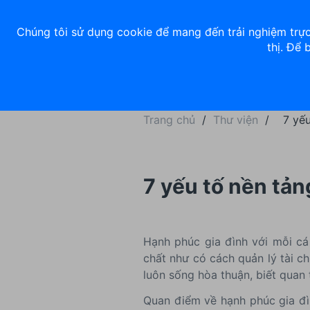
Về chúng tôi
Nhà đầu tư
Tuyển dụng
ACB Rewards
Thư 
Chúng tôi sử dụng cookie để mang đến trải nghiệm trực
thị. Để 
Ngân hàng số
Cá nhân
Trang chủ
/
Thư viện
/
7 yế
7 yếu tố nền tản
Hạnh phúc gia đình với mỗi cá
chất như có cách quản lý tài c
luôn sống hòa thuận, biết quan 
Quan điểm về hạnh phúc gia đìn