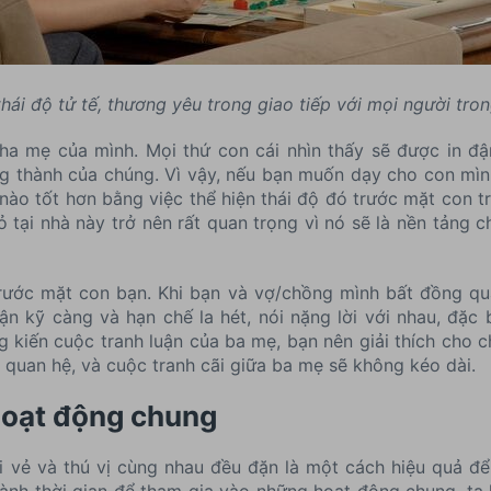
thái độ tử tế, thương yêu trong giao tiếp với mọi người tron
cha mẹ của mình. Mọi thứ con cái nhìn thấy sẽ được in đậ
ởng thành của chúng. Vì vậy, nếu bạn muốn dạy cho con mìn
nào tốt hơn bằng việc thể hiện thái độ đó trước mặt con tr
tại nhà này trở nên rất quan trọng vì nó sẽ là nền tảng ch
rước mặt con bạn. Khi bạn và vợ/chồng mình bất đồng qu
ận kỹ càng và hạn chế la hét, nói nặng lời với nhau, đặc 
g kiến cuộc tranh luận của ba mẹ, bạn nên giải thích cho c
 quan hệ, và cuộc tranh cãi giữa ba mẹ sẽ không kéo dài.
hoạt động chung
i vẻ và thú vị cùng nhau đều đặn là một cách hiệu quả đ
 dành thời gian để tham gia vào những hoạt động chung, ta