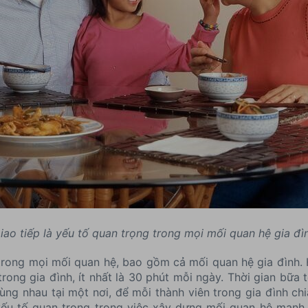
iao tiếp là yếu tố quan trọng trong mọi mối quan hệ gia đì
 trong mọi mối quan hệ, bao gồm cả mối quan hệ gia đình.
rong gia đình, ít nhất là 30 phút mỗi ngày. Thời gian bữa 
ùng nhau tại một nơi, để mỗi thành viên trong gia đình c
 yếu tố quan trọng trong việc xây dựng mối quan hệ mạnh