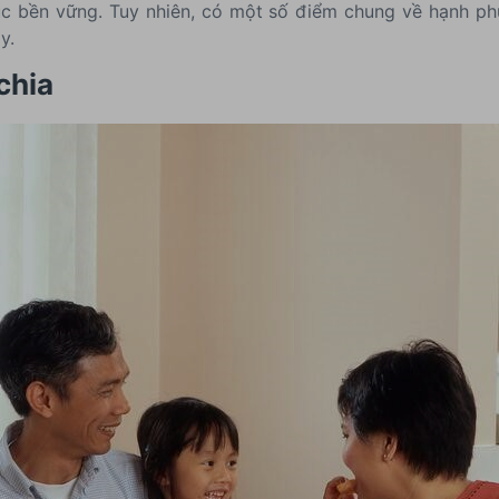
 bền vững. Tuy nhiên, có một số điểm chung về hạnh ph
y.
chia