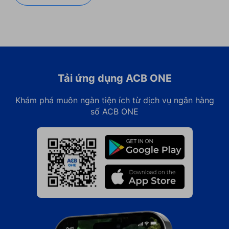
Tải ứng dụng ACB ONE
Khám phá muôn ngàn tiện ích từ dịch vụ ngân hàng
số ACB ONE