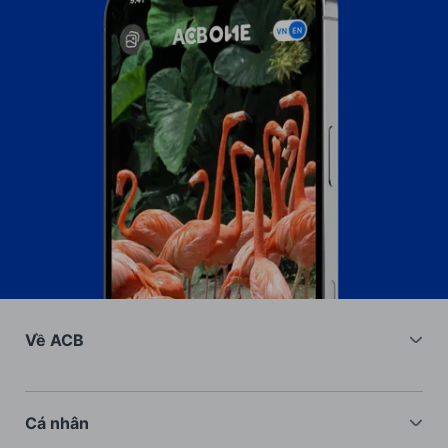
Về ACB
Về chúng tôi
Nhà đầu tư
Cá nhân