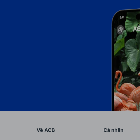
Về ACB
Cá nhân