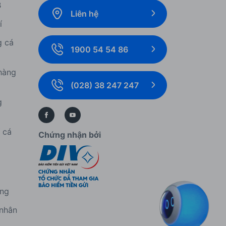
B
Liên hệ
í
g cá
1900 54 54 86
hàng
(028) 38 247 247
g
í cá
Chứng nhận bởi
í
àng
 nhân