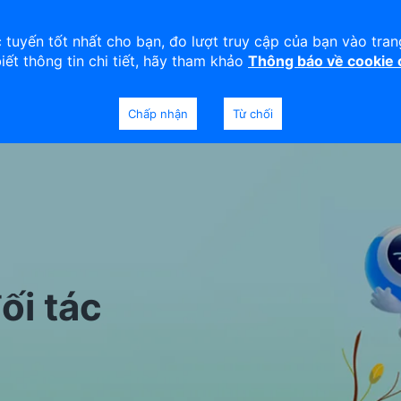
viện
An toàn
Thanh lý tài sản
 tuyến tốt nhất cho bạn, đo lượt truy cập của bạn vào tra
biết thông tin chi tiết, hãy tham khảo
Thông báo về cookie
Doanh nghiệp
Ngân hàng Ưu tiên
Chấp nhận
Từ chối
ối tác