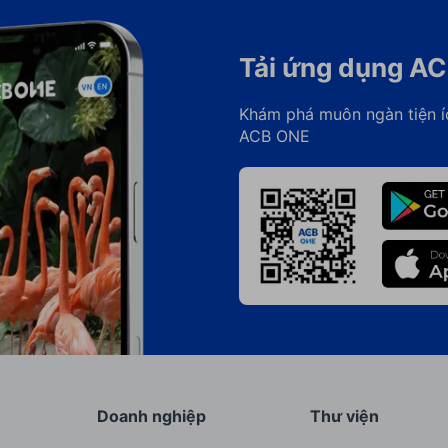
Tải ứng dụng A
Khám phá muôn ngàn tiện í
ACB ONE
Doanh nghiệp
Thư viện