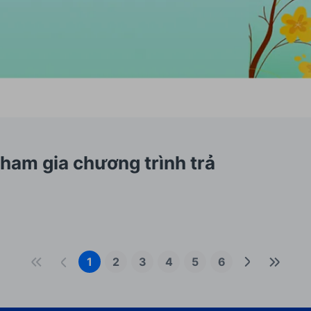
tham gia chương trình trả
1
2
3
4
5
6