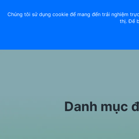
Về chúng tôi
Nhà đầu tư
Tuyển dụng
ACB Rewards
Thư 
Chúng tôi sử dụng cookie để mang đến trải nghiệm trực
thị. Để 
Ngân hàng số
Cá nhân
Danh mục đ