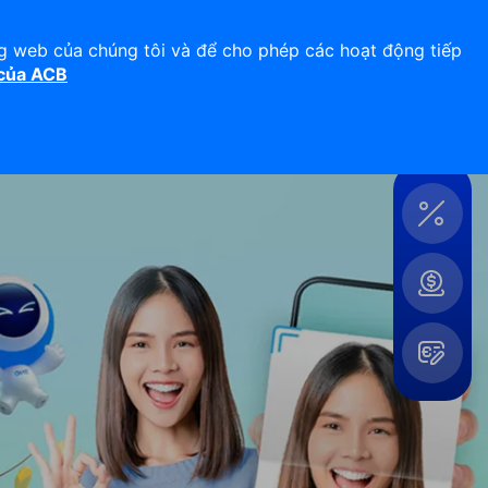
Hỗ trợ 24/7
Liên hệ
ng web của chúng tôi và để cho phép các hoạt động tiếp
 của ACB
Đăng nhập
Công
cụ &
Tiện
ích
Mở
rộng