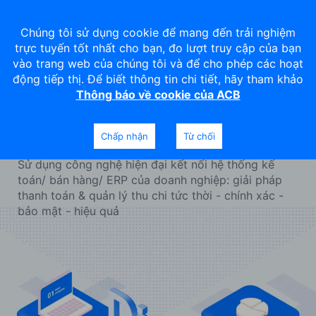
Chúng tôi sử dụng cookie để mang đến trải nghiệm
trực tuyến tốt nhất cho bạn, đo lượt truy cập của bạn
vào trang web của chúng tôi và để cho phép các hoạt
động tiếp thị. Để biết thông tin chi tiết, hãy tham khảo
Thông báo về cookie của ACB
Số Hóa Kết Nối
Chấp nhận
Từ chối
Sử dụng công nghệ hiện đại kết nối hệ thống kế
toán/ bán hàng/ ERP của doanh nghiệp: giải pháp
thanh toán & quản lý thu chi tức thời - chính xác -
bảo mật - hiệu quả