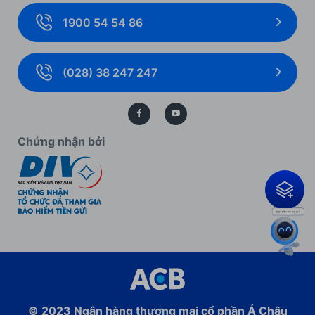
Ưu đãi khách hàng doanh nghiệp
1900 54 54 86
Giải pháp thanh toán
Biểu mẫu, biểu phí cá nhân
Thẻ doanh nghiệp
Biểu mẫu, biểu phí doanh nghiệp
(028) 38 247 247
Bảo lãnh
Kiến thức ngân hàng
Bảo vệ dữ liệu cá nhân
Chứng nhận bởi
© 2023
Ngân hàng thương mại cổ phần
Á Châu