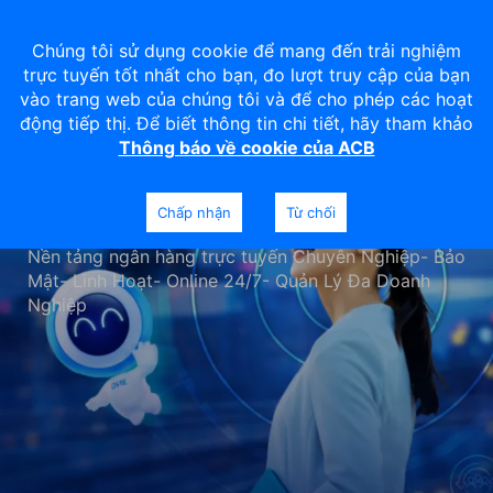
Chúng tôi sử dụng cookie để mang đến trải nghiệm
trực tuyến tốt nhất cho bạn, đo lượt truy cập của bạn
vào trang web của chúng tôi và để cho phép các hoạt
động tiếp thị. Để biết thông tin chi tiết, hãy tham khảo
Thông báo về cookie của ACB
ACB ONE PRO
Chấp nhận
Từ chối
Nền tảng ngân hàng trực tuyến Chuyên Nghiệp- Bảo
Mật- Linh Hoạt- Online 24/7- Quản Lý Đa Doanh
Nghiệp