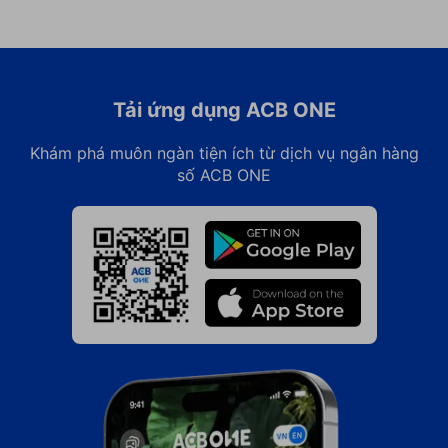
Tải ứng dụng ACB ONE
Khám phá muôn ngàn tiện ích từ dịch vụ ngân hàng
số ACB ONE