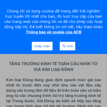
Chúng tôi sử dụng cookie để mang đến trải nghiệm
trực tuyến tốt nhất cho bạn, đo lượt truy cập của bạn
vào trang web của chúng tôi và để cho phép các hoạt
động tiếp thị. Để biết thông tin chi tiết, hãy tham khảo
Thông báo về cookie của ACB
Bản tin thị trường hàng hóa
ngày 04.06.2024
Chấp nhận
Từ chối
TĂNG TRƯỞNG KINH TẾ TOÀN CẦU NHÌN TỪ
GIÁ KIM LOẠI ĐỒNG
Kim loại Đồng đang giao dịch quanh mức giá cao
nhất từ trước đến nay nhờ nhu cầu vật liệu xây
dựng các trung tâm dữ liệu AI trên toàn cầu và hiệu
ứng từ các chương trình hỗ trợ tăng trưởng kinh tế
tại Trung Quốc. Giá Đồng dự kiến sẽ tiếp tục tăng
cao trong thời gian tới khi thị trường đánh giá cao