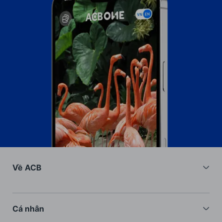
Về ACB
Về chúng tôi
Nhà đầu tư
Cá nhân