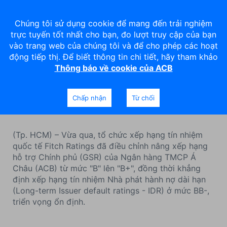
Chúng tôi sử dụng cookie để mang đến trải nghiệm
trực tuyến tốt nhất cho bạn, đo lượt truy cập của bạn
vào trang web của chúng tôi và để cho phép các hoạt
động tiếp thị. Để biết thông tin chi tiết, hãy tham khảo
Thông báo về cookie của ACB
FITCH nâng hạng GSR của
ACB lên mức B+
Chấp nhận
Từ chối
(Tp. HCM) – Vừa qua, tổ chức xếp hạng tín nhiệm
quốc tế Fitch Ratings đã điều chỉnh nâng xếp hạng
hỗ trợ Chính phủ (GSR) của Ngân hàng TMCP Á
Châu (ACB) từ mức "B" lên "B+", đồng thời khẳng
định xếp hạng tín nhiệm Nhà phát hành nợ dài hạn
(Long-term Issuer default ratings - IDR) ở mức BB-,
triển vọng ổn định.