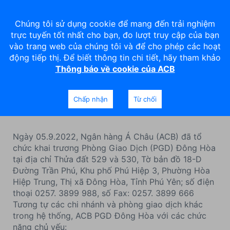
Chúng tôi sử dụng cookie để mang đến trải nghiệm
trực tuyến tốt nhất cho bạn, đo lượt truy cập của bạn
vào trang web của chúng tôi và để cho phép các hoạt
động tiếp thị. Để biết thông tin chi tiết, hãy tham khảo
Thông báo về cookie của ACB
ACB khai trương PGD Đông
Hòa
Chấp nhận
Từ chối
Ngày 05.9.2022, Ngân hàng Á Châu (ACB) đã tổ
chức khai trương Phòng Giao Dịch (PGD) Đông Hòa
tại địa chỉ Thửa đất 529 và 530, Tờ bản đồ 18-D
Đường Trần Phú, Khu phố Phú Hiệp 3, Phường Hòa
Hiệp Trung, Thị xã Đông Hòa, Tỉnh Phú Yên; số điện
thoại 0257. 3899 988, số Fax: 0257. 3899 666
Tương tự các chi nhánh và phòng giao dịch khác
trong hệ thống, ACB PGD Đông Hòa với các chức
năng chủ yếu: