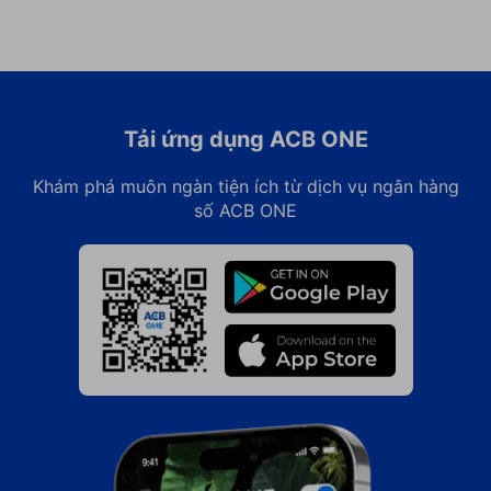
Tải ứng dụng ACB ONE
Khám phá muôn ngàn tiện ích từ dịch vụ ngân hàng
số ACB ONE