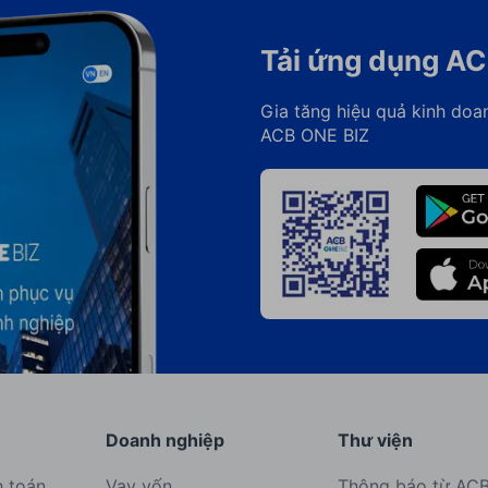
Tải ứng dụng AC
Gia tăng hiệu quả kinh doa
ACB ONE BIZ
Doanh nghiệp
Thư viện
h toán
Vay vốn
Thông báo từ AC