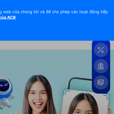
Hỗ trợ 24/7
Liên hệ
ng web của chúng tôi và để cho phép các hoạt động tiếp
 của ACB
Đăng nhập
Công
cụ &
Tiện
ích
Mở
rộng