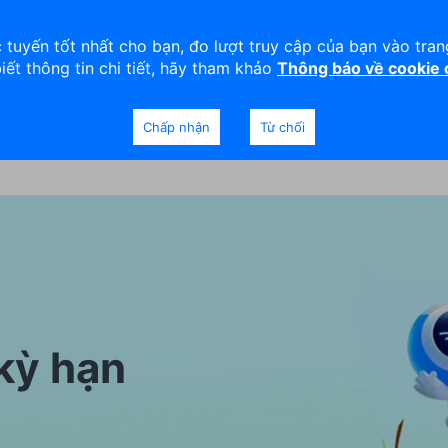
viện
An toàn
Thanh lý tài sản
 tuyến tốt nhất cho bạn, đo lượt truy cập của bạn vào tra
biết thông tin chi tiết, hãy tham khảo
Thông báo về cookie
Doanh nghiệp
Ngân hàng Ưu tiên
Chấp nhận
Từ chối
 kỳ hạn