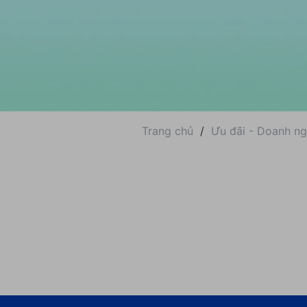
Trang chủ
/
Ưu đãi - Doanh ng