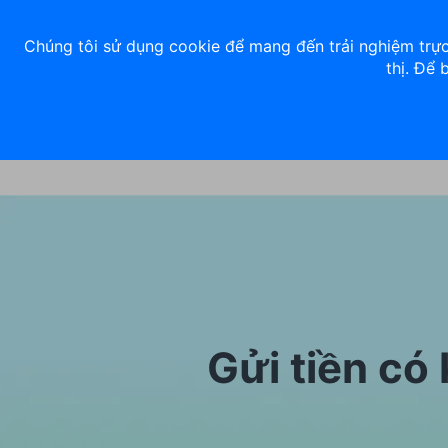
Về chúng tôi
Nhà đầu tư
Tuyển dụng
ACB Rewards
Thư 
Chúng tôi sử dụng cookie để mang đến trải nghiệm trực
thị. Để 
Ngân hàng số
Cá nhân
Gửi tiền có