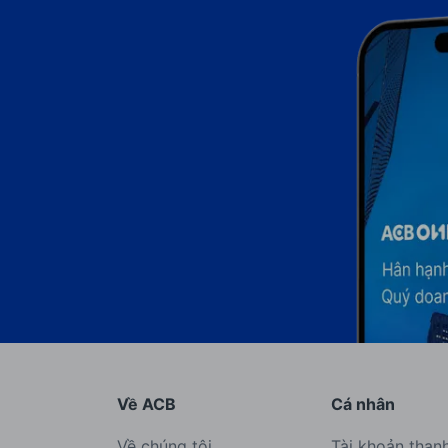
Về ACB
Cá nhân
Về chúng tôi
Tài khoản than