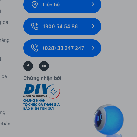
Liên hệ
í
g cá
1900 54 54 86
hàng
(028) 38 247 247
g
í cá
Chứng nhận bởi
í
àng
 nhân