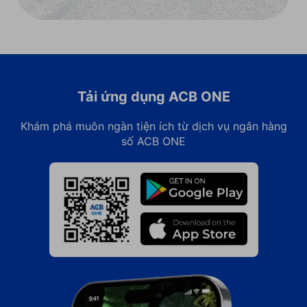
Tải ứng dụng ACB ONE
Khám phá muôn ngàn tiện ích từ dịch vụ ngân hàng
số ACB ONE