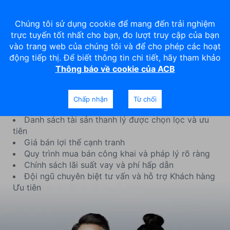
Chúng tôi sử dụng cookie để mang đến trải nghiệm
trực tuyến tốt nhất cho bạn, đo lượt truy cập của bạn
vào trang web của chúng tôi và để cho phép các hoạt
động tiếp thị. Để biết thông tin chi tiết, hãy tham khảo
Thông báo về cookie của ACB
Thanh lý tài sản
Chấp nhận
Từ chối
Danh sách tài sản thanh lý được chọn lọc và ưu
tiên
Giá bán lợi thế cạnh tranh
Quy trình mua bán công khai và pháp lý rõ ràng
Chính sách lãi suất vay và phí hấp dẫn
Đội ngũ chuyên biệt tư vấn và hỗ trợ Khách hàng
Ưu tiên