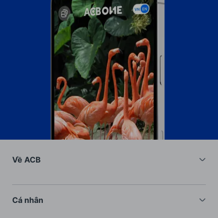
Về ACB
Về chúng tôi
Nhà đầu tư
Cá nhân
Tuyển dụng