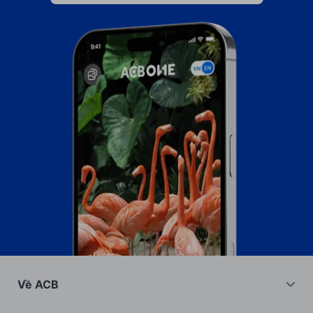
Về ACB