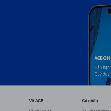
Về ACB
Cá nhân