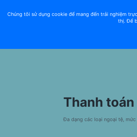
Về chúng tôi
Nhà đầu tư
Tuyển dụng
ACB Rewards
Thư 
Chúng tôi sử dụng cookie để mang đến trải nghiệm trực
thị. Để 
Ngân hàng số
Cá nhân
Thanh toán 
Đa dạng các loại ngoại tệ, mức