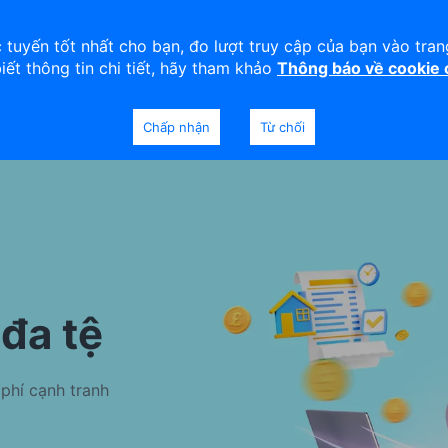
viện
An toàn
Thanh lý tài sản
 tuyến tốt nhất cho bạn, đo lượt truy cập của bạn vào tra
biết thông tin chi tiết, hãy tham khảo
Thông báo về cookie
Doanh nghiệp
Ngân hàng Ưu tiên
Chấp nhận
Từ chối
đa tệ
 phí cạnh tranh