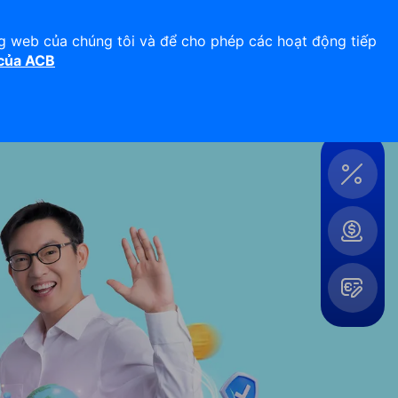
Hỗ trợ 24/7
Liên hệ
ng web của chúng tôi và để cho phép các hoạt động tiếp
 của ACB
Đăng nhập
Công
cụ &
Tiện
ích
Mở
rộng