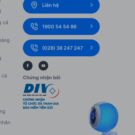
B
Liên hệ
í
g cá
1900 54 54 86
hàng
(028) 38 247 247
g
í cá
Chứng nhận bởi
í
àng
 nhân