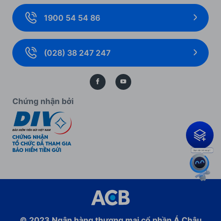
Ngoại hối và Thị trường tài chính
Ưu đãi khách hàng doanh nghiệp
1900 54 54 86
Giải pháp thanh toán
Biểu mẫu, biểu phí cá nhân
Thẻ doanh nghiệp
Biểu mẫu, biểu phí doanh nghiệp
(028) 38 247 247
Bảo lãnh
Kiến thức ngân hàng
Bảo vệ dữ liệu cá nhân
Chứng nhận bởi
© 2023
Ngân hàng thương mại cổ phần
Á Châu