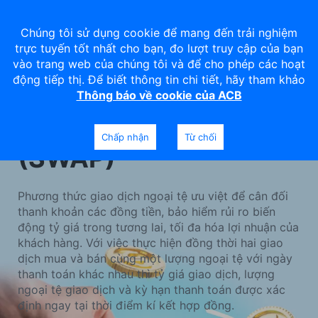
Chúng tôi sử dụng cookie để mang đến trải nghiệm
trực tuyến tốt nhất cho bạn, đo lượt truy cập của bạn
vào trang web của chúng tôi và để cho phép các hoạt
động tiếp thị. Để biết thông tin chi tiết, hãy tham khảo
Thông báo về cookie của ACB
Hoán đổi ngoại tệ
Chấp nhận
Từ chối
(SWAP)
Phương thức giao dịch ngoại tệ ưu việt để cân đối
thanh khoản các đồng tiền, bảo hiểm rủi ro biến
động tỷ giá trong tương lai, tối đa hóa lợi nhuận của
khách hàng. Với việc thực hiện đồng thời hai giao
dịch mua và bán cùng một lượng ngoại tệ với ngày
thanh toán khác nhau thì tỷ giá giao dịch, lượng
ngoại tệ giao dịch và kỳ hạn thanh toán được xác
định ngay tại thời điểm kí kết hợp đồng.